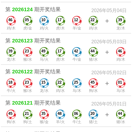
第
2026124
期开奖结果
2026年05月04日
+
46
05
10
17
12
22
39
鸡/木
虎/金
鸡/火
虎/木
羊/金
鸡/水
龙/木
第
2026123
期开奖结果
2026年05月03日
+
39
23
49
17
42
44
46
龙/木
猴/水
马/火
虎/木
牛/金
猪/水
鸡/木
第
2026122
期开奖结果
2026年05月02日
+
18
23
15
22
25
45
01
牛/火
猴/水
龙/水
鸡/水
马/木
狗/水
马/水
第
2026121
期开奖结果
2026年05月01日
+
45
21
35
48
06
20
44
狗/水
狗/土
猴/金
羊/火
牛/土
猪/土
猪/水