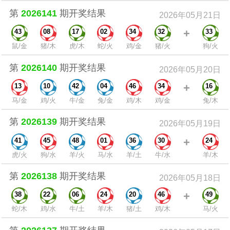
第
2026141
期开奖结果
2026年05月21日
+
43
08
17
02
34
32
33
鼠/金
猪/木
虎/木
蛇/火
鸡/金
猪/火
狗/火
第
2026140
期开奖结果
2026年05月20日
+
13
10
42
04
46
34
16
马/金
鸡/火
牛/金
兔/金
鸡/木
鸡/金
兔/木
第
2026139
期开奖结果
2026年05月19日
+
41
45
48
01
36
30
24
虎/火
狗/水
羊/火
马/水
羊/土
牛/水
羊/木
第
2026138
期开奖结果
2026年05月18日
+
38
22
06
24
20
46
49
蛇/木
鸡/水
牛/土
羊/木
猪/土
鸡/木
马/火