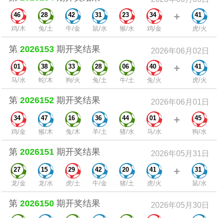
+
46
28
42
31
23
34
41
鸡/木
兔/土
牛/金
鼠/水
猴/水
鸡/金
虎/火
第
2026153
期开奖结果
2026年06月02日
+
01
38
33
28
06
40
41
马/水
蛇/木
狗/火
兔/土
牛/土
兔/火
虎/火
第
2026152
期开奖结果
2026年06月01日
+
34
47
16
36
44
01
45
鸡/金
猴/木
兔/木
羊/土
猪/水
马/水
狗/水
第
2026151
期开奖结果
2026年05月31日
+
27
15
29
42
20
41
31
龙/金
龙/水
虎/土
牛/金
猪/土
虎/火
鼠/水
第
2026150
期开奖结果
2026年05月30日