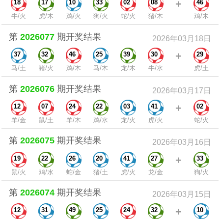
+
18
17
10
33
02
08
46
牛/火
虎/木
鸡/火
狗/火
蛇/火
猪/木
鸡/木
第
2026077
期开奖结果
2026年03月18日
+
37
32
46
25
39
30
29
马/土
猪/火
鸡/木
马/木
龙/木
牛/水
虎/土
第
2026076
期开奖结果
2026年03月17日
+
12
07
24
22
03
41
02
羊/金
鼠/土
羊/木
鸡/水
龙/火
虎/火
蛇/火
第
2026075
期开奖结果
2026年03月16日
+
19
22
26
20
41
27
33
鼠/火
鸡/水
蛇/金
猪/土
虎/火
龙/金
狗/火
第
2026074
期开奖结果
2026年03月15日
+
12
31
49
25
24
32
10