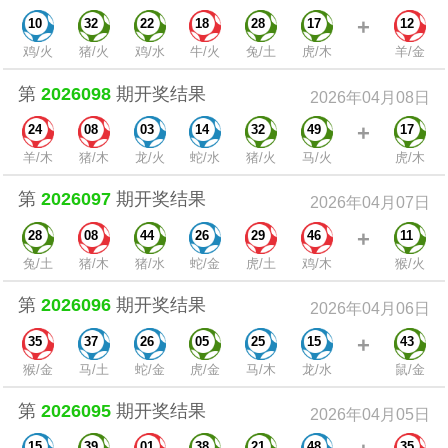
+
10
32
22
18
28
17
12
鸡/火
猪/火
鸡/水
牛/火
兔/土
虎/木
羊/金
第
2026098
期开奖结果
2026年04月08日
+
24
08
03
14
32
49
17
羊/木
猪/木
龙/火
蛇/水
猪/火
马/火
虎/木
第
2026097
期开奖结果
2026年04月07日
+
28
08
44
26
29
46
11
兔/土
猪/木
猪/水
蛇/金
虎/土
鸡/木
猴/火
第
2026096
期开奖结果
2026年04月06日
+
35
37
26
05
25
15
43
猴/金
马/土
蛇/金
虎/金
马/木
龙/水
鼠/金
第
2026095
期开奖结果
2026年04月05日
15
39
01
38
21
48
35