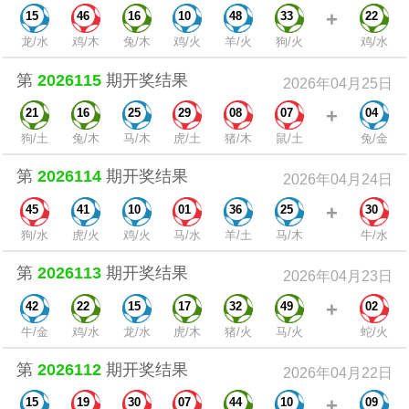
+
15
46
16
10
48
33
22
龙/水
鸡/木
兔/木
鸡/火
羊/火
狗/火
鸡/水
第
2026115
期开奖结果
2026年04月25日
+
21
16
25
29
08
07
04
狗/土
兔/木
马/木
虎/土
猪/木
鼠/土
兔/金
第
2026114
期开奖结果
2026年04月24日
+
45
41
10
01
36
25
30
狗/水
虎/火
鸡/火
马/水
羊/土
马/木
牛/水
第
2026113
期开奖结果
2026年04月23日
+
42
22
15
17
32
49
02
牛/金
鸡/水
龙/水
虎/木
猪/火
马/火
蛇/火
第
2026112
期开奖结果
2026年04月22日
+
15
19
30
07
44
10
09