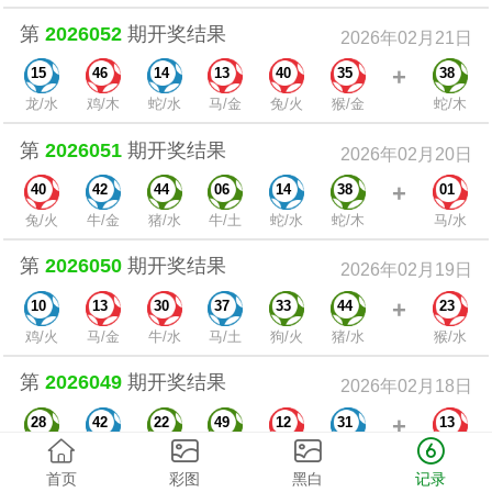
第
2026052
期开奖结果
2026年02月21日
+
15
46
14
13
40
35
38
龙/水
鸡/木
蛇/水
马/金
兔/火
猴/金
蛇/木
第
2026051
期开奖结果
2026年02月20日
+
40
42
44
06
14
38
01
兔/火
牛/金
猪/水
牛/土
蛇/水
蛇/木
马/水
第
2026050
期开奖结果
2026年02月19日
+
10
13
30
37
33
44
23
鸡/火
马/金
牛/水
马/土
狗/火
猪/水
猴/水
第
2026049
期开奖结果
2026年02月18日
+
28
42
22
49
12
31
13
兔/土
牛/金
鸡/水
马/火
羊/金
鼠/水
马/金
首页
彩图
黑白
记录