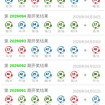
+
龙/水
龙/木
马/水
蛇/木
狗/土
羊/火
猴/金
第
2026094
期开奖结果
2026年04月04日
+
16
25
04
28
43
38
17
兔/木
马/木
兔/金
兔/土
鼠/金
蛇/木
虎/木
第
2026093
期开奖结果
2026年04月03日
+
13
18
26
47
48
04
40
马/金
牛/火
蛇/金
猴/木
羊/火
兔/金
兔/火
第
2026092
期开奖结果
2026年04月02日
+
46
42
25
47
38
19
06
鸡/木
牛/金
马/木
猴/木
蛇/木
鼠/火
牛/土
第
2026091
期开奖结果
2026年04月01日
+
08
17
32
05
42
24
37