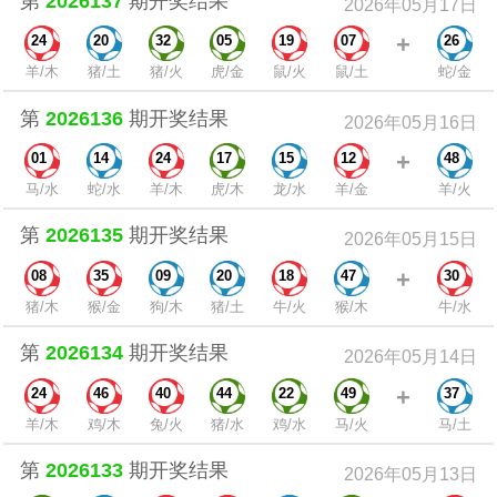
第
2026137
期开奖结果
2026年05月17日
+
24
20
32
05
19
07
26
羊/木
猪/土
猪/火
虎/金
鼠/火
鼠/土
蛇/金
第
2026136
期开奖结果
2026年05月16日
+
01
14
24
17
15
12
48
马/水
蛇/水
羊/木
虎/木
龙/水
羊/金
羊/火
第
2026135
期开奖结果
2026年05月15日
+
08
35
09
20
18
47
30
猪/木
猴/金
狗/木
猪/土
牛/火
猴/木
牛/水
第
2026134
期开奖结果
2026年05月14日
+
24
46
40
44
22
49
37
羊/木
鸡/木
兔/火
猪/水
鸡/水
马/火
马/土
第
2026133
期开奖结果
2026年05月13日