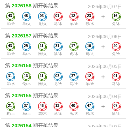
第
2026158
期开奖结果
2026年06月07日
+
43
48
03
01
12
23
16
鼠/金
羊/火
龙/火
马/水
羊/金
猴/水
兔/木
第
2026157
期开奖结果
2026年06月06日
+
43
25
11
31
17
10
40
鼠/金
马/木
猴/火
鼠/水
虎/木
鸡/火
兔/火
第
2026156
期开奖结果
2026年06月05日
+
31
16
11
03
37
12
01
鼠/水
兔/木
猴/火
龙/火
马/土
羊/金
马/水
第
2026155
期开奖结果
2026年06月04日
+
21
37
46
13
40
47
07
狗/土
马/土
鸡/木
马/金
兔/火
猴/木
鼠/土
第
2026154
期开奖结果
2026年06月03日